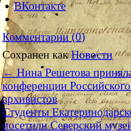
ВКонтакте
Комментарии (0)
Сохранен как
Новости
←
Нина Решетова приняла
конференции Российского
архивистов
Студенты Екатеринодарск
посетили Северский музе