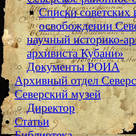
Списки советских 
освобождении Сев
научный историко-а
архивиста Кубани»
Документы РОИА
Архивный отдел Северс
Северский музей
Директор
Статьи
Библиотека