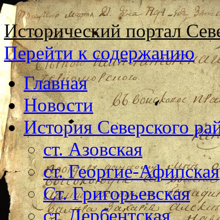
Исторический портал Сев
Перейти к содержанию
Главная
Новости
История Северского ра
ст. Азовская
ст. Георгие-Афипская
Ст. Григорьевская
ст. Дербентская