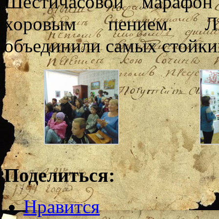
Шестичасовой марафон
хоровым пением. Л
объединили самых стойки
Поделиться:
Нравится