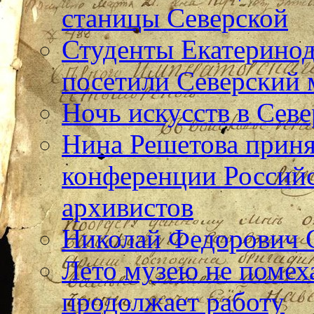
станицы Северской
Студенты Екатерино
посетили Северский 
Ночь искусств в Севе
Нина Решетова приня
конференции Российс
архивистов
Николай Федорович 
Лето музею не помех
продолжает работу