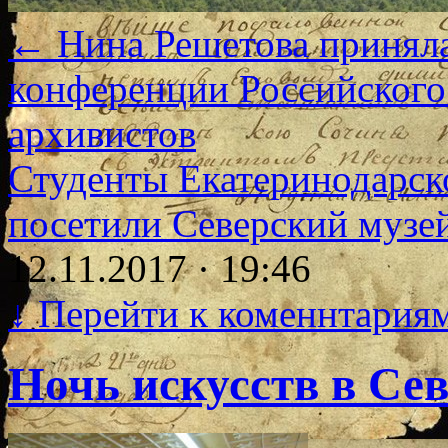
←
Нина Решетова приняла
конференции Российского
архивистов
Студенты Екатеринодарск
посетили Северский музе
12.11.2017 · 19:46
↓
Перейти к коменнтария
Ночь искусств в Се