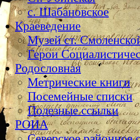
с. Шабановское
Краеведение
Музей ст. Смоленско
Герои Социалистичес
Родословная
Метрические книги
Посемейные списки
Полезные ссылки
РОИА
Северское районное