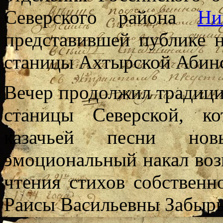
Северского района
Ни
представившей публике 
станицы Ахтырской Абинс
Вечер продолжил традици
станицы Северской, к
казачьей песни нов
эмоциональный накал воз
чтения стихов собственн
Раисы Васильевны Забырь