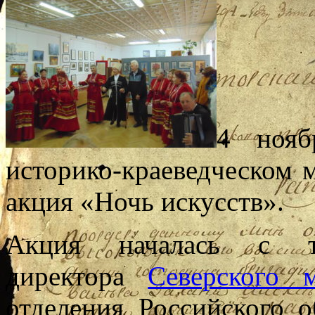
4 нояб
историко-краеведческом 
акция «Ночь искусств».
Акция началась с то
директора
Северского м
отделения Российского о