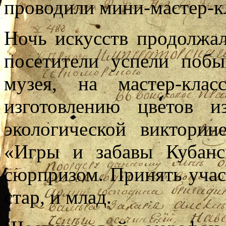
проводили мини-мастер-к
Ночь искусств продолжал
посетители успели побы
музея, на мастер-кла
изготовлению цветов и
экологической викторин
«Игры и забавы Кубанс
сюрпризом. Принять учас
стар, и млад.