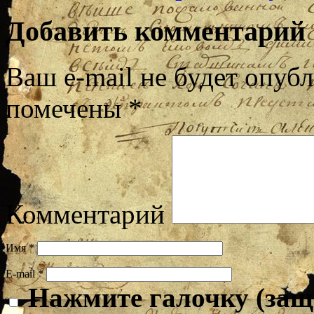
Добавить комментарий
Ваш e-mail не будет опубл
помечены
*
Комментарий
Имя
*
E-mail
*
Нажмите галочку (защ