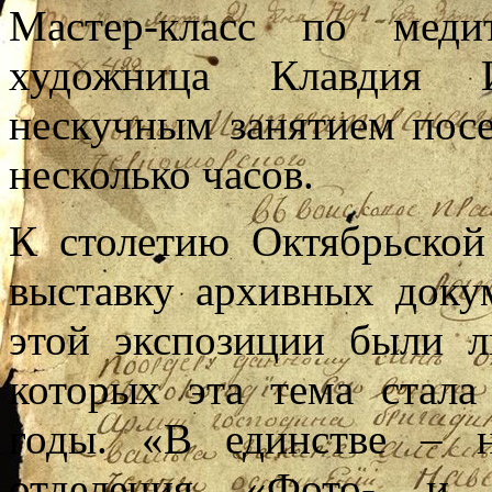
Мастер-класс по меди
художница Клавдия И
нескучным занятием посе
несколько часов.
К столетию Октябрьской
выставку архивных доку
этой экспозиции были л
которых эта тема стал
годы. «В единстве – 
отделения «Фото- и в