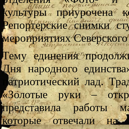
культуры приурочена 
Репортерские снимки ст
мероприятиях Северского
Тему единения продолж
Дня народного единства
патриотический лад. Тра
«Золотые руки – откр
представила работы м
которые отвечали на 