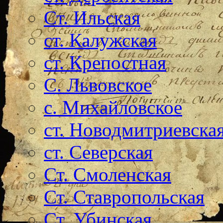
Ст. Ильская
ст. Калужская
ст. Крепостная
С. Львовское
с. Михайловское
ст. Новодмитриевска
ст. Северская
Ст. Смоленская
Ст. Ставропольская
Ст. Убинская