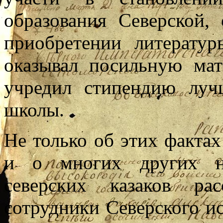
образования Северской,
приобретении литерату
оказывал посильную ма
учредил стипендию луч
школы.
Не только об этих факта
и о многих других не
северских казаков ра
сотрудники Северского ис