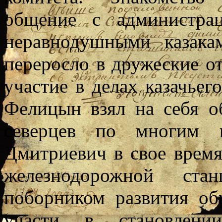
общение с администра
неравнодушными казака
переросло в дружеские от
участие в делах казачьег
Фелицын взял на себя о
северцев по многим н
Дмитриевич в свое время
железнодорожной стан
поборником развития об
участи в становлени