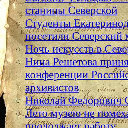
станицы Северской
Студенты Екатерино
посетили Северский 
Ночь искусств в Севе
Нина Решетова приня
конференции Российс
архивистов
Николай Федорович 
Лето музею не помех
продолжает работу