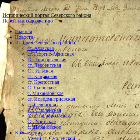
Исторический портал Северского района
Перейти к содержанию
Главная
Новости
История Северского района
ст. Азовская
ст. Георгие-Афипская
Ст. Григорьевская
ст. Дербентская
Ст. Ильская
ст. Калужская
ст. Крепостная
С. Львовское
с. Михайловское
ст. Новодмитриевская
ст. Северская
Ст. Смоленская
Ст. Ставропольская
Ст. Убинская
с. Шабановское
Краеведение
Музей ст. Смоленской