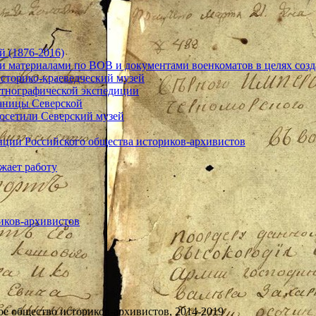
й (1876-2016)
 материалами по ВОВ и документами военкоматов в целях соз
сторико-краеведческий музей
этнографической экспедиции
аницы Северской
осетили Северский музей
нции Российского общества историков-архивистов
жает работу
ое общество историков-архивистов, 2014-2019