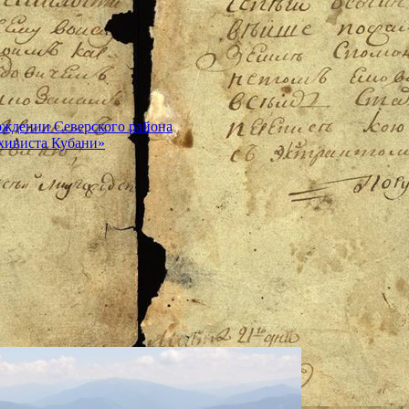
ождении Северского района
хивиста Кубани»