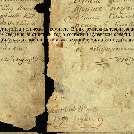
тного статистического комитета. В них печатались территориа
е сведения за отчетный год о состоянии Кубанской области. К
истических и административных сведений и может стать дополн