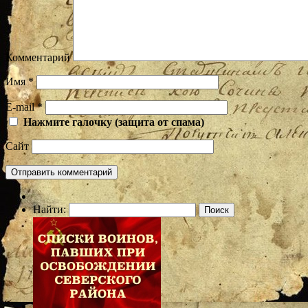
Комментарий
Имя
*
E-mail
*
Нажмите галочку (защита от спама)
Сайт
Найти: