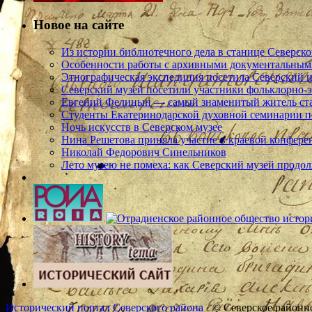
Новое на сайте
Из истории библиотечного дела в станице Северско
Особенности работы с архивными документальными
Этнографическая экспедиция посетила Северский и
Северский музей посетили участники фольклорно-
Евгений Фелицын — самый знаменитый житель ст
Студенты Екатеринодарской духовной семинарии п
Ночь искусств в Северском музее
Нина Решетова приняла участие в краевой конфере
Николай Федорович Синельников
Лето музею не помеха: как Северский музей продол
Исторический портал Северского района
· © Северское районн