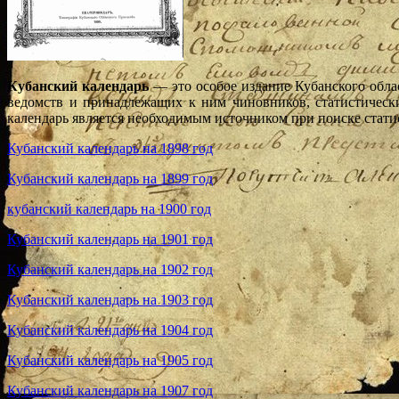
Кубанский календарь
— это особое издание Кубанского облас
ведомств и принадлежащих к ним чиновников, статистически
календарь является необходимым источником при поиске стат
Кубанский календарь на 1898 год
Кубанский календарь на 1899 год
кубанский календарь на 1900 год
Кубанский календарь на 1901 год
Кубанский календарь на 1902 год
Кубанский календарь на 1903 год
Кубанский календарь на 1904 год
Кубанский календарь на 1905 год
Кубанский календарь на 1907 год