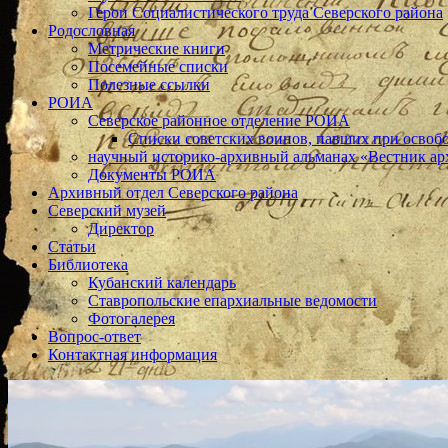
Герои Социалистического труда Северского района
Родословная
Метрические книги
Посемейные списки
Полезные ссылки
РОИА
Северское районное отделение РОИА
Списки советских воинов, павших при освоб
научный историко-архивный альманах «Вестник ар
Документы РОИА
Архивный отдел Северского района
Северский музей
Директор
Статьи
Библиотека
Кубанский календарь
Ставропольские епархиальные ведомости
Фотогалерея
Вопрос-ответ
Контактная информация