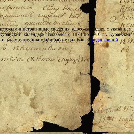
льно-административные сведения, адрес-календарь с указанием
убанский календарь издавался с 1873 по 1916 гг. Кубанский
ительным источником при работе над Вашей
родословной
.