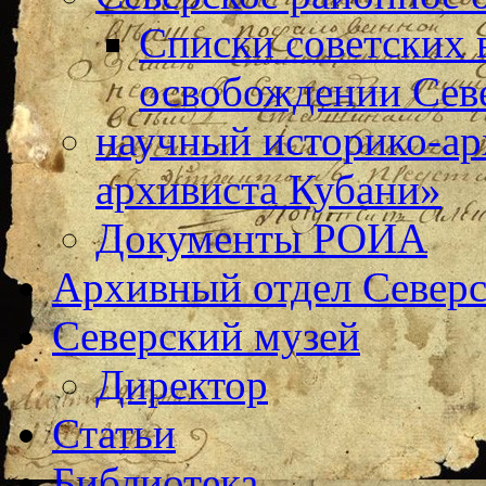
Списки советских 
освобождении Сев
научный историко-а
архивиста Кубани»
Документы РОИА
Архивный отдел Северс
Северский музей
Директор
Статьи
Библиотека