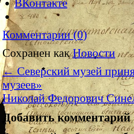
ВКонтакте
Комментарии (0)
Сохранен как
Новости
←
Северский музей приня
музеев»
Николай Федорович Сине
Добавить комментарий