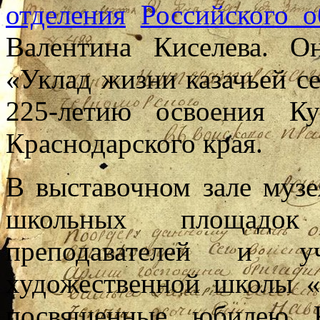
отделения
Российского о
Валентина Киселева. 
«Уклад жизни казачьей с
225-летию освоения К
Краснодарского края.
В выставочном зале музе
школьных площадок 
преподавателей и у
художественной школы «
посвященные юбилею К