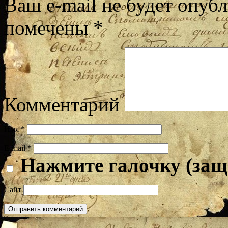
Ваш e-mail не будет опубл
помечены
*
Комментарий
Имя
*
E-mail
*
Нажмите галочку (защ
Сайт