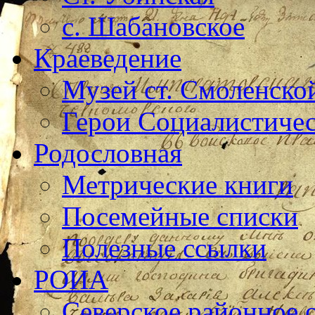
с. Шабановское
Краеведение
Музей ст. Смоленско
Герои Социалистичес
Родословная
Метрические книги
Посемейные списки
Полезные ссылки
РОИА
Северское районное