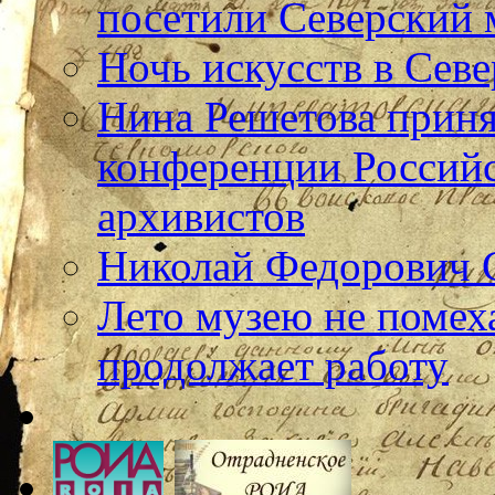
посетили Северский 
Ночь искусств в Севе
Нина Решетова приня
конференции Российс
архивистов
Николай Федорович 
Лето музею не помех
продолжает работу