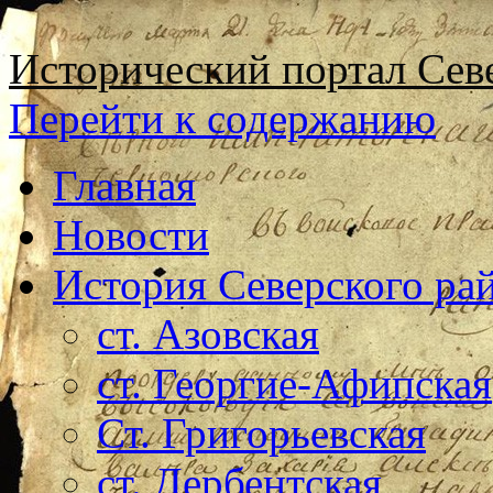
Исторический портал Сев
Перейти к содержанию
Главная
Новости
История Северского ра
ст. Азовская
ст. Георгие-Афипская
Ст. Григорьевская
ст. Дербентская