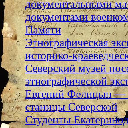
документальными ма
документами военком
Памяти
Этнографическая экс
историко-краеведчес
Северский музей пос
этнографической экс
Евгений Фелицын — 
станицы Северской
Студенты Екатерино