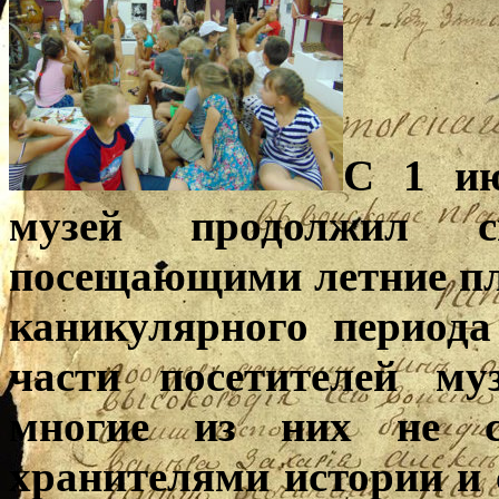
C 1 ию
музей продолжил 
посещающими летние пл
каникулярного период
части посетителей м
многие из них не со
хранителями истории и 