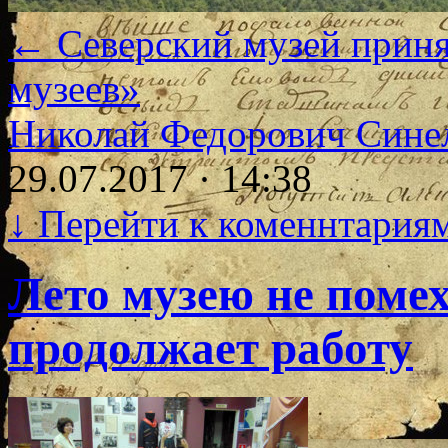
←
Северский музей приня
музеев»
Николай Федорович Сине
29.07.2017 · 14:38
↓
Перейти к коменнтария
Лето музею не помех
продолжает работу