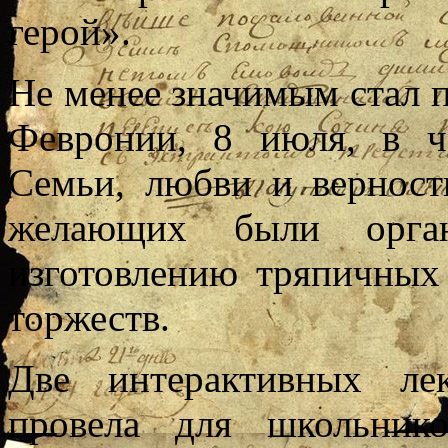
герой».
Не менее значимым стал п
Февронии, 8 июля, в ч
Семьи, любви и верност
желающих были орган
изготовлению тряпичны
торжеств.
Две интерактивных ле
провела для школьник