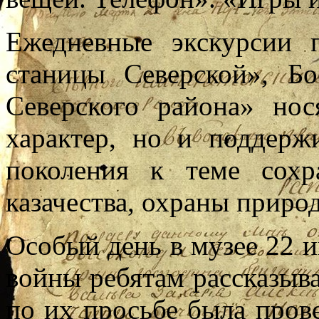
Ежедневные экскурсии 
станицы Северской», Б
Северского района» нос
характер, но и поддерж
поколения к теме сохр
казачества, охраны приро
Особый день в музее 22 и
войны ребятам рассказыва
по их просьбе была прове