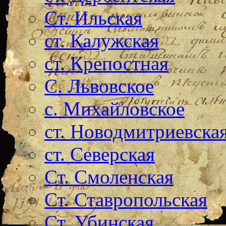
Ст. Ильская
ст. Калужская
ст. Крепостная
С. Львовское
с. Михайловское
ст. Новодмитриевска
ст. Северская
Ст. Смоленская
Ст. Ставропольская
Ст. Убинская