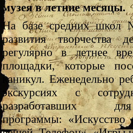
музея в летние месяцы.
На базе средних школ 
развития творчества 
регулярно в летнее вр
площадки, которые по
каникул. Еженедельно ре
экскурсиях с сотр
разработавших д
программы: «Искусство 
вещей. Телефон». «Игры и