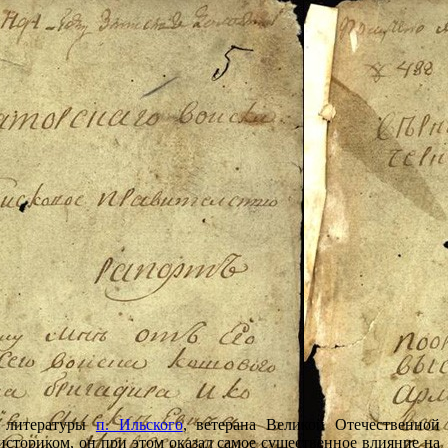
и литературы
п. Ильского
, ветерана Великой Отечественной
историком, он при этом оказал самое существенное влияние на