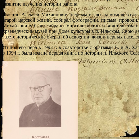
развитие изучения истории района.
Именно Алексей Михайлович первым взялся за комплексное 
старой царской жизни, собирал фотографии, письма, проводи
Михайловичу были собраны многочисленные свидетельства о 
краеведческий музей при Доме культуры в п. Ильском. Свою д
газете исторические очерки об освоении, жизни первых населе
Из под его пера в 1993 г. в соавторстве с братьями В. и А. 
в 1994 г. была издана первая книга по истории п. Ильского Се