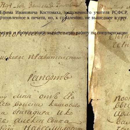
 Ефима Ивановича Костомаха, заслуженного учителя РСФСР,
отовленное к печати, но, к сожалению, не вышедшее в свет.
 музей и проводивший значительную работу по популяризации