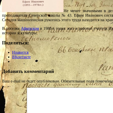
Не менее значимыми в дел
преподавателя Северской школы № 43. Ефим Иванович состав
Сегодня машинописная рукопись этого труда находится на хра
В поселке
Афипском
в 1980-х годах жил и работал учитель 
истории и культуры.
Поделиться:
Нравится
ВКонтакте
Добавить комментарий
Ваш e-mail не будет опубликован.
Обязательные поля помечен