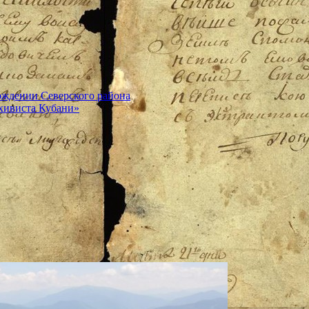
ождении Северского района
хивиста Кубани»