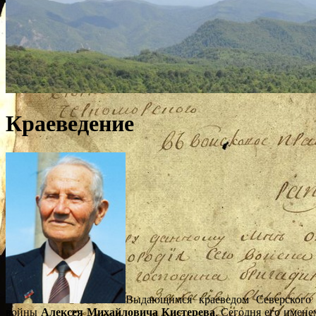
Краеведение
Выдающимся краеведом Северского 
войны
Алексея Михайловича Кистерева
. Сегодня его имене