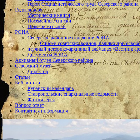
Герои Социалистического труда Северского района
Родословная
Метрические книги
Посемейные списки
Полезные ссылки
РОИА
Северское районное отделение РОИА
Списки советских воинов, павших при освоб
научный историко-архивный альманах «Вестник ар
Документы РОИА
Архивный отдел Северского района
Северский музей
Директор
Статьи
Библиотека
Кубанский календарь
Ставропольские епархиальные ведомости
Фотогалерея
Вопрос-ответ
Контактная информация