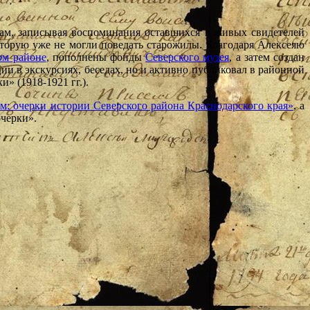
ам, записывая воспоминания оставшихся в живых свидетелей
оторую уже не могли поведать старожилы. Благодаря Алексеяю
ом районе
, пополнены фонды
Северского музея
, а затем создан
и в экскурсиях, беседах, но и активно публиковал в районной
» (1918-1921 гг.).
 очерки истории Северского района Краснодарского края»
, а
очерки».