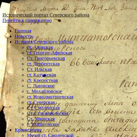
Исторический портал Северского района
Перейти к содержанию
Главная
Новости
История Северского района
ст. Азовская
ст. Георгие-Афипская
Ст. Григорьевская
ст. Дербентская
Ст. Ильская
ст. Калужская
ст. Крепостная
С. Львовское
с. Михайловское
ст. Новодмитриевская
ст. Северская
Ст. Смоленская
Ст. Ставропольская
Ст. Убинская
с. Шабановское
Краеведение
Музей ст. Смоленской