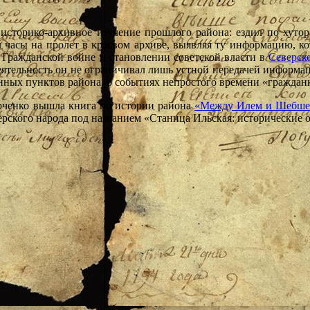
историко-архивное изучение прошлого района: ездил по хутор
л часы на пролет в краевом архиве, выявляя ту информацию, к
Гражданской войне и становлении советской власти в
Северск
еятельность он не ограничивал лишь устной передачей информаци
нных пунктов района, о событиях непростого времени «гражданки
Харченко вышла книга по истории района
«Между Илем и Шебшем:
верского народа под названием «Станица Ильская: исторические 