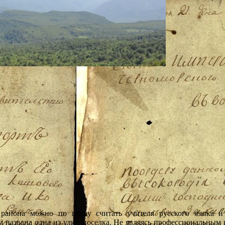
района можно по праву считать учителя русского языка 
м названа одна из улиц поселка. Не являясь профессиональным 