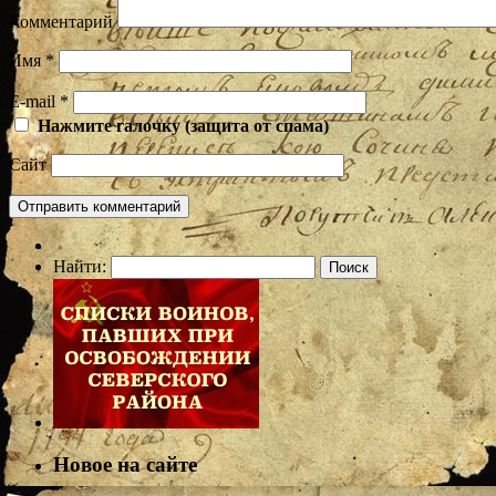
Комментарий
Имя
*
E-mail
*
Нажмите галочку (защита от спама)
Сайт
Найти:
Новое на сайте