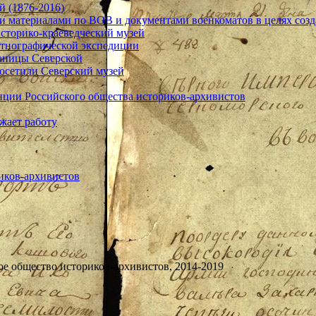
й (1876-2016)
 материалами по ВОВ и документами военкоматов в целях соз
сторико-краеведческий музей
этнографической экспедиции
аницы Северской
осетили Северский музей
нции Российского общества историков-архивистов
жает работу
ое общество историков-архивистов, 2014-2019