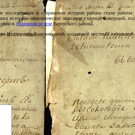
е исследования и сохранения истории района стали работы
ил историко-экономическое описание станицы Северской, подг
нении в
Архивном отделе
Северского района.
Иван Исидорович Краснокуцкий, создавший местный небольшой
ы
*