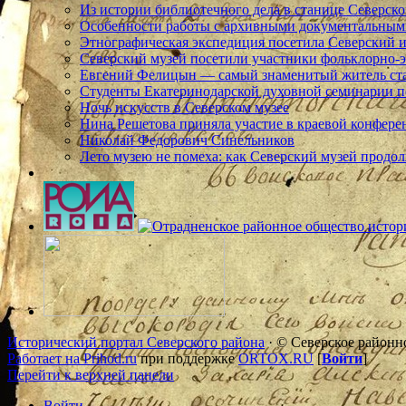
Из истории библиотечного дела в станице Северско
Особенности работы с архивными документальными
Этнографическая экспедиция посетила Северский и
Северский музей посетили участники фольклорно-
Евгений Фелицын — самый знаменитый житель ст
Студенты Екатеринодарской духовной семинарии п
Ночь искусств в Северском музее
Нина Решетова приняла участие в краевой конфере
Николай Федорович Синельников
Лето музею не помеха: как Северский музей продол
Исторический портал Северского района
· © Северское районн
Работает на Prihod.ru
при поддержке
ORTOX.RU
[
Войти
]
Перейти к верхней панели
Войти