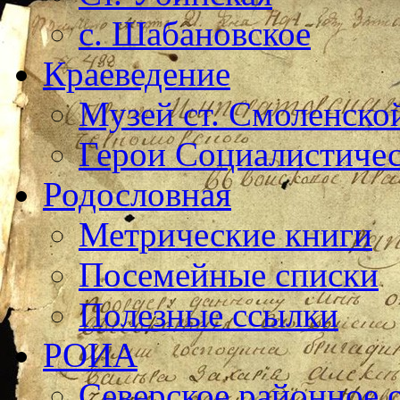
с. Шабановское
Краеведение
Музей ст. Смоленско
Герои Социалистичес
Родословная
Метрические книги
Посемейные списки
Полезные ссылки
РОИА
Северское районное