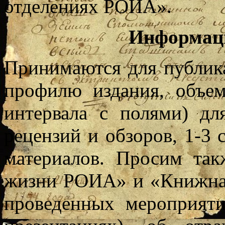
отделениях РОИА».
Информаци
Принимаются для публик
профилю издания, объем
интервала с полями) дл
рецензий и обзоров, 1-3
материалов. Просим та
жизни РОИА» и «Книжная
проведенных мероприяти