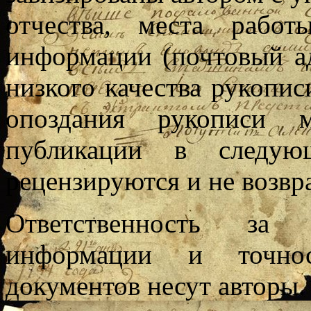
отчества, места рабо
информации (почтовый а
низкого качества рукопис
опоздания рукописи 
публикации в следую
рецензируются и не возвр
Ответственность за 
информации и точнос
документов несут авторы.