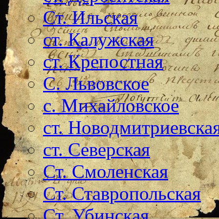
Ст. Ильская
ст. Калужская
ст. Крепостная
С. Львовское
с. Михайловское
ст. Новодмитриевска
ст. Северская
Ст. Смоленская
Ст. Ставропольская
Ст. Убинская