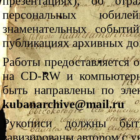
презентациях), об от
персональных юбил
знаменательных событи
публикациях архивных до
Работы предоставляется о
на CD-RW и компьютерно
быть направлены по эле
kubanarchive@mail.ru
Рукописи должны быть
завизированы автором с у