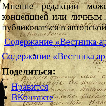
Мнение редакции може
концепцией или личным 
публиковаться в авторско
Содержание «Вестника ар
Содержание «Вестника ар
Поделиться:
Нравится
ВКонтакте