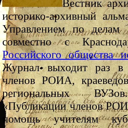
Вестник арх
историко-архивный альм
Управлением по делам 
совместно с Краснода
Российского общества и
Журнал выходит раз в
членов РОИА, краеведов
региональных ВУЗо
«Публикации членов РОИ
помощь учителям куб