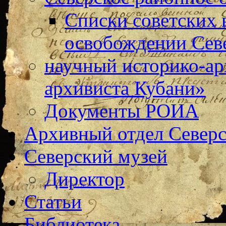
Списки советских 
освобождении Сев
научный историко-а
архивиста Кубани»
Документы РОИА
Архивный отдел Северс
Северский музей
Директор
Статьи
Библиотека