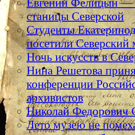
Евгений Фелицын — 
станицы Северской
Студенты Екатерино
посетили Северский 
Ночь искусств в Севе
Нина Решетова приня
конференции Российс
архивистов
Николай Федорович 
Лето музею не помех