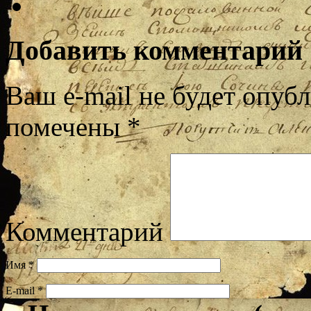
Добавить комментарий
Ваш e-mail не будет опубл
помечены
*
Комментарий
Имя
*
E-mail
*