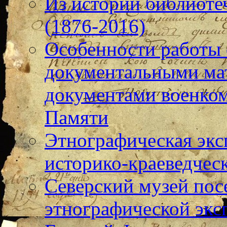
Из истории библиотеч
(1876-2016)
Особенности работы
документальными ма
документами военком
Памяти
Этнографическая экс
историко-краеведчес
Северский музей пос
этнографической экс