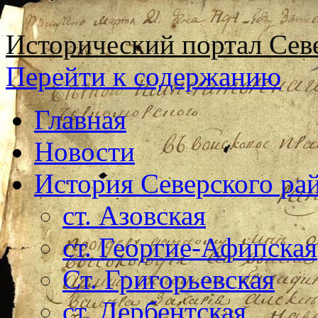
Исторический портал Сев
Перейти к содержанию
Главная
Новости
История Северского ра
ст. Азовская
ст. Георгие-Афипская
Ст. Григорьевская
ст. Дербентская