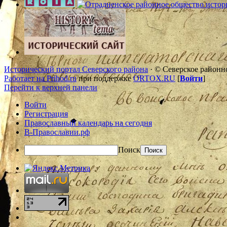
Исторический портал Северского района
· © Северское районн
Работает на Prihod.ru
при поддержке
ORTOX.RU
[
Войти
]
Перейти к верхней панели
Войти
Регистрация
Православный календарь на сегодня
В-Православии.рф
Поиск