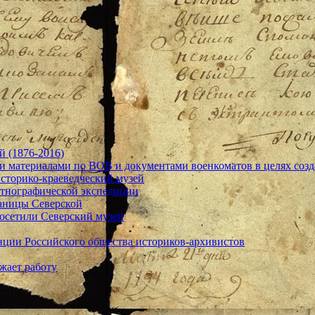
й (1876-2016)
 материалами по ВОВ и документами военкоматов в целях соз
сторико-краеведческий музей
этнографической экспедиции
аницы Северской
осетили Северский музей
нции Российского общества историков-архивистов
жает работу