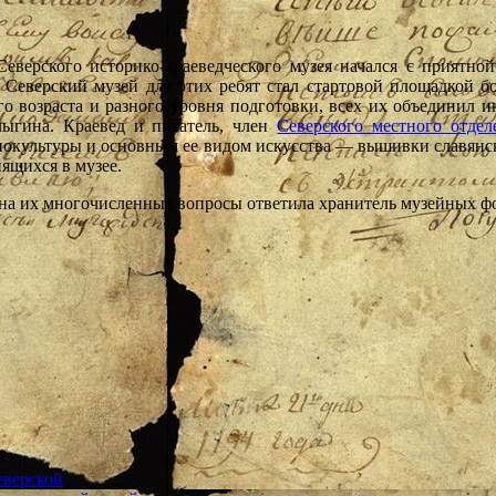
еверского историко-краеведческого музея начался с приятной
 Северский музей для этих ребят стал стартовой площадкой б
го возраста и разного уровня подготовки, всех их объединил ин
ыгина. Краевед и писатель, член
Северского местного отдел
тнокультуры и основным ее видом искусства — вышивки славянск
ящихся в музее.
 на их многочисленные вопросы ответила хранитель музейных ф
верской