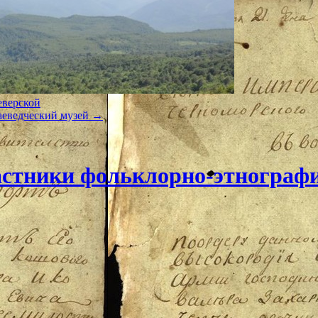
верской
аеведческий музей
→
астники фольклорно-этнограф