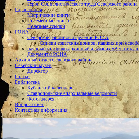
Герои Социалистического труда Северского района
Родословная
Метрические книги
Посемейные списки
Полезные ссылки
РОИА
Северское районное отделение РОИА
Списки советских воинов, павших при освоб
научный историко-архивный альманах «Вестник ар
Документы РОИА
Архивный отдел Северского района
Северский музей
Директор
Статьи
Библиотека
Кубанский календарь
Ставропольские епархиальные ведомости
Фотогалерея
Вопрос-ответ
Контактная информация