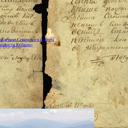
ождении Северского района
хивиста Кубани»