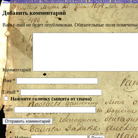
Этнографическая экспедиция посетила Северский историко-кр
Добавить комментарий
Ваш e-mail не будет опубликован.
Обязательные поля помечен
Комментарий
Имя
*
E-mail
*
Нажмите галочку (защита от спама)
Сайт
Найти: