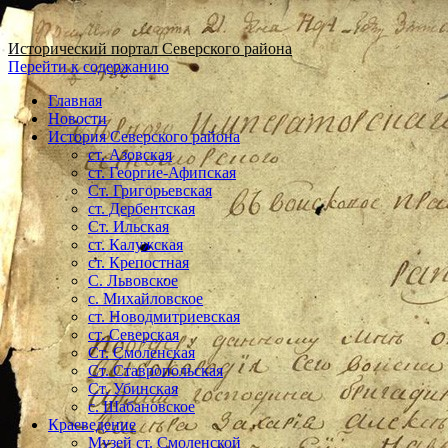
Исторический портал Северского района
Перейти к содержанию
Главная
Новости
История Северского района
ст. Азовская
ст. Георгие-Афипская
Ст. Григорьевская
ст. Дербентская
Ст. Ильская
ст. Калужская
ст. Крепостная
С. Львовское
с. Михайловское
ст. Новодмитриевская
ст. Северская
Ст. Смоленская
Ст. Ставропольская
Ст. Убинская
с. Шабановское
Краеведение
Музей ст. Смоленской