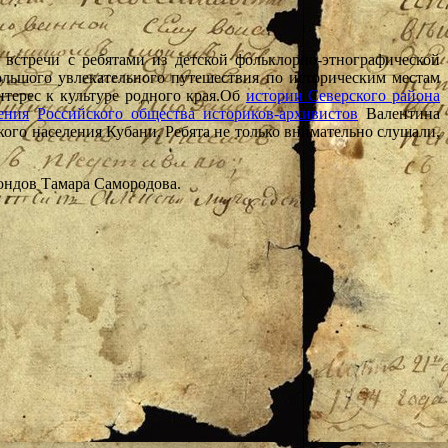
 встречи с ребятами из детской фольклорно-этнографической
ольшого увлекательного путешествия по историческим местам
терес к культуре родного края.
Об
истории Северского района
ения
Российского общества историков-архивистов
Валентина
ого населения Кубани. Ребята не только внимательно слушали,
ондов Тамара Самородова.