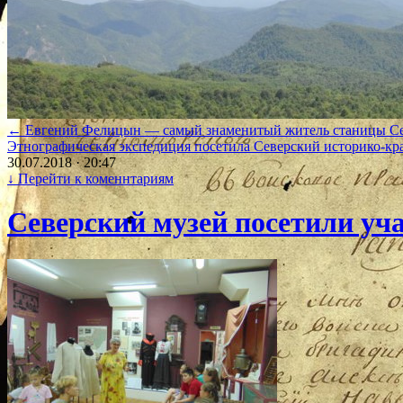
←
Евгений Фелицын — самый знаменитый житель станицы Се
Этнографическая экспедиция посетила Северский историко-кр
30.07.2018 · 20:47
↓
Перейти к коменнтариям
Северский музей посетили уч