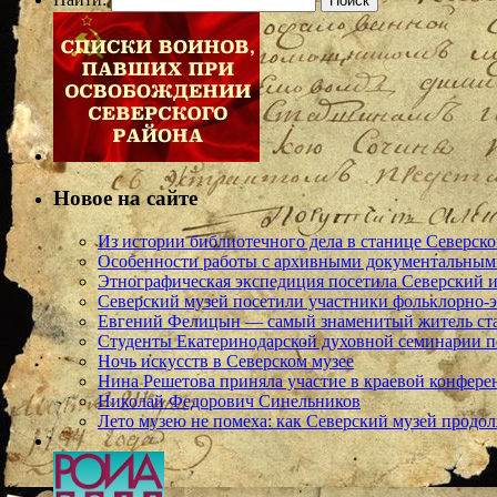
Новое на сайте
Из истории библиотечного дела в станице Северско
Особенности работы с архивными документальными
Этнографическая экспедиция посетила Северский и
Северский музей посетили участники фольклорно-
Евгений Фелицын — самый знаменитый житель ст
Студенты Екатеринодарской духовной семинарии п
Ночь искусств в Северском музее
Нина Решетова приняла участие в краевой конфере
Николай Федорович Синельников
Лето музею не помеха: как Северский музей продол