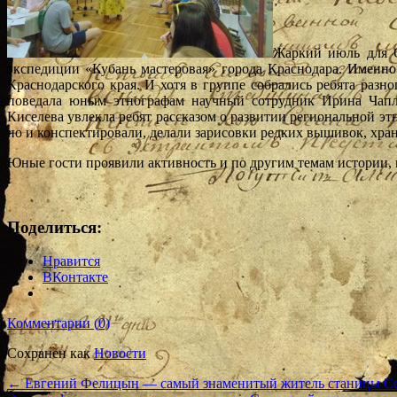
Жаркий июль для С
экспедиции «Кубань мастеровая» города Краснодара. Именно
Краснодарского края. И хотя в группе собрались ребята разно
поведала юным этнографам научный сотрудник Ирина Чапл
Киселева увлекла ребят рассказом о развитии региональной э
но и конспектировали, делали зарисовки редких вышивок, хран
Юные гости проявили активность и по другим темам истории,
Поделиться:
Нравится
ВКонтакте
Комментарии (0)
Сохранен как
Новости
←
Евгений Фелицын — самый знаменитый житель станицы Се