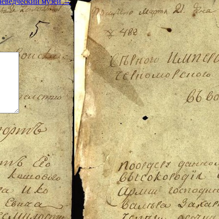
аеведческий музей
→
ы
*