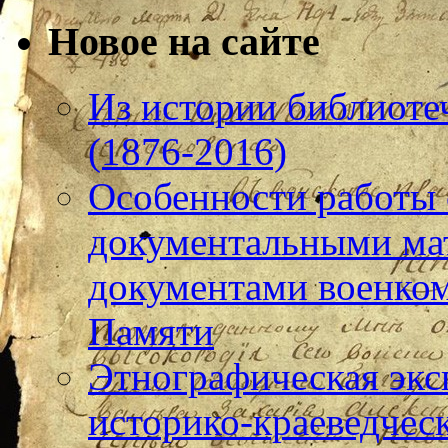
Новое на сайте
Из истории библиотеч
(1876-2016)
Особенности работы
документальными ма
документами военком
Памяти
Этнографическая экс
историко-краеведчес