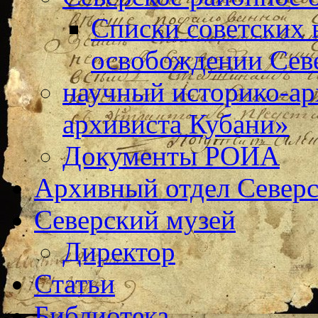
Списки советских 
освобождении Сев
научный историко-а
архивиста Кубани»
Документы РОИА
Архивный отдел Северс
Северский музей
Директор
Статьи
Библиотека