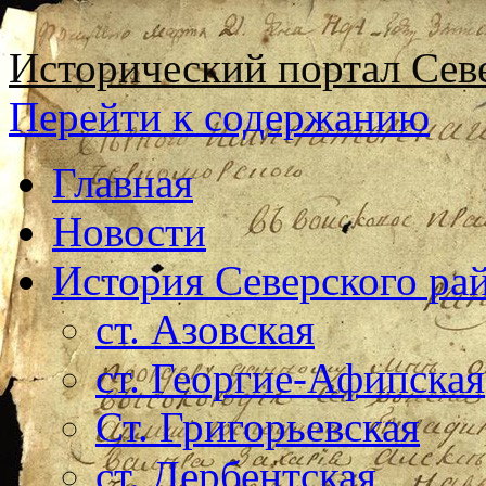
Исторический портал Сев
Перейти к содержанию
Главная
Новости
История Северского ра
ст. Азовская
ст. Георгие-Афипская
Ст. Григорьевская
ст. Дербентская