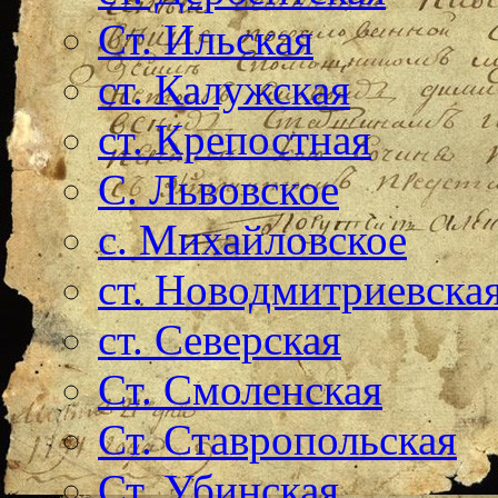
Ст. Ильская
ст. Калужская
ст. Крепостная
С. Львовское
с. Михайловское
ст. Новодмитриевска
ст. Северская
Ст. Смоленская
Ст. Ставропольская
Ст. Убинская