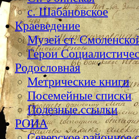
с. Шабановское
Краеведение
Музей ст. Смоленско
Герои Социалистичес
Родословная
Метрические книги
Посемейные списки
Полезные ссылки
РОИА
Северское районное