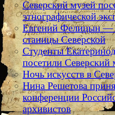
Северский музей пос
этнографической экс
Евгений Фелицын — 
станицы Северской
Студенты Екатерино
посетили Северский 
Ночь искусств в Севе
Нина Решетова приня
конференции Российс
архивистов