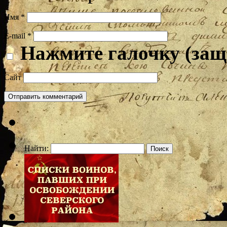
Имя
*
E-mail
*
Нажмите галочку (защ
Сайт
Найти: