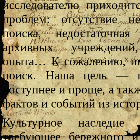
исследователю приходит
проблем: отсутствие 
поиска, недостаточна
архивных учреждений,
опыта… К сожалению, и
поиск. Наша цель — п
доступнее и проще, а так
фактов и событий из исто
Культурное наследие
требующее бережного и