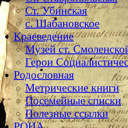
Ст. Убинская
с. Шабановское
Краеведение
Музей ст. Смоленско
Герои Социалистичес
Родословная
Метрические книги
Посемейные списки
Полезные ссылки
РОИА