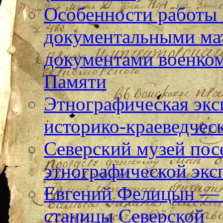
Особенности работы
документальными ма
документами военком
Памяти
Этнографическая экс
историко-краеведчес
Северский музей пос
этнографической экс
Евгений Фелицын — 
станицы Северской