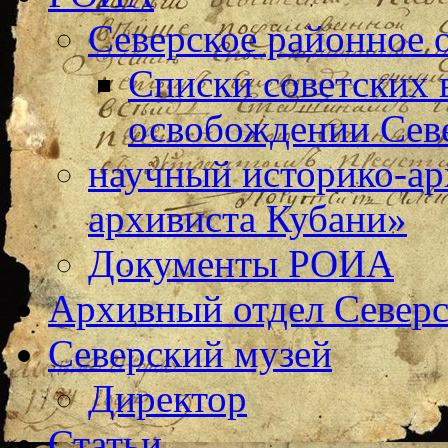
Северское районное
Списки советских 
освобождении Сев
научный историко-а
архивиста Кубани»
Документы РОИА
Архивный отдел Северс
Северский музей
Директор
Статьи