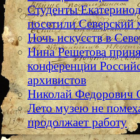
Студенты Екатерино
посетили Северский 
Ночь искусств в Севе
Нина Решетова приня
конференции Российс
архивистов
Николай Федорович 
Лето музею не помех
продолжает работу