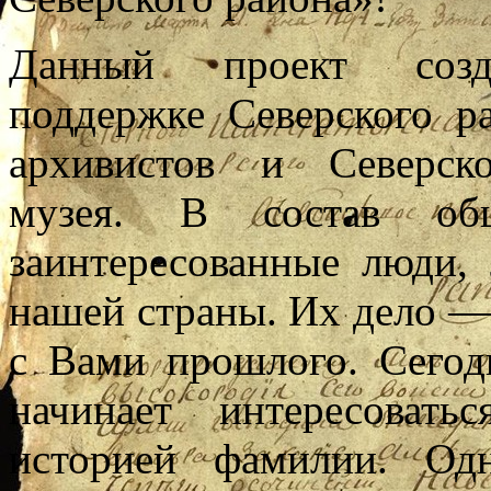
Данный проект со
поддержке Северского р
архивистов и Северско
музея. В состав общ
заинтересованные люди,
нашей страны. Их дело —
с Вами прошлого. Сегод
начинает интересоват
историей фамилии. Од