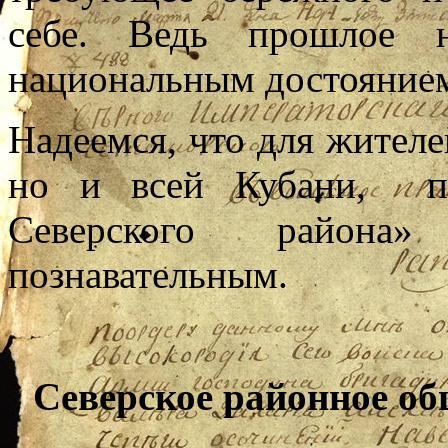
себе. Ведь прошлое н
национальным достояние
Надеемся, что для жителе
но и всей Кубани, пр
Северского район
познавательным.
Северское районное об