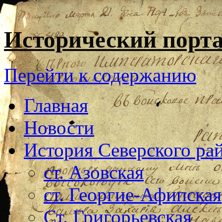
Исторический порта
Перейти к содержанию
Главная
Новости
История Северского ра
ст. Азовская
ст. Георгие-Афипская
Ст. Григорьевская