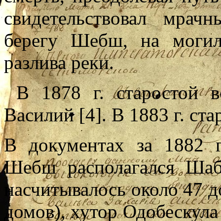
свидетельствовал мрач
берегу Шебш, на могил
разлива реки.
В 1878 г. старостой в
Василий [4]. В 1883 г. ст
В документах за 1882 г
Шебш располагался Шаб
насчитывалось около 47 д
домов), хутор Одобескула