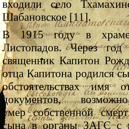
входили село Тхамахин
Шабановское [11].
В 1915 году в храме
Листопадов. Через год
священник Капитон Рожд
отца Капитона родился сы
обстоятельствах имя 
документов, возм
умер собственной смер
сына в органы ЗАГС с 