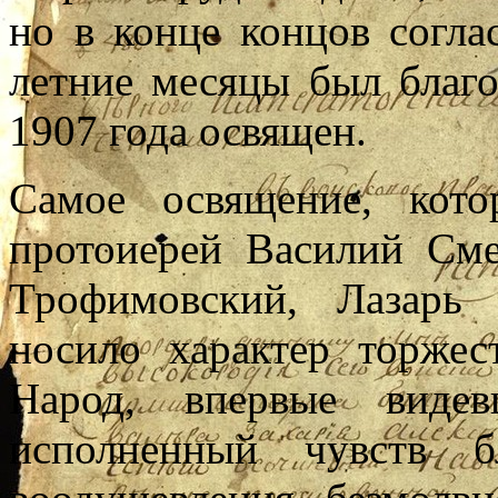
но в конце концов согла
летние месяцы был благо
1907 года освящен.
Самое освящение, кото
протоиерей Василий См
Трофимовский, Лазарь
носило характер торже
Народ, впервые видев
исполненный чувств б