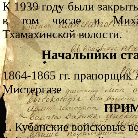
К 1939 году были закрыты
в том числе и Михаи
Тхамахинской волости.
Начальники ст
1864-1865 гг. прапорщик
Мистергазе
ПРИ
Кубанские войсковые вед