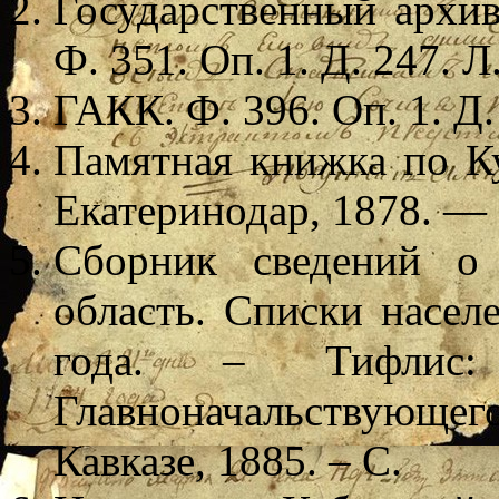
Государственный архив
Ф. 351. Оп. 1. Д. 247. Л
ГАКК. Ф. 396. Оп. 1. Д.
Памятная книжка по Ку
Екатеринодар, 1878. — 
Сборник сведений о 
область. Списки насел
года. – Тифлис: 
Главноначальствующ
Кавказе, 1885. – С.