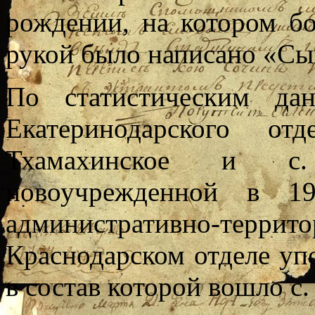
рождении, на котором б
рукой было написано «Сы
По статистическим да
Екатеринодарского от
Тхамахинское и с.
новоучрежденной в 19
административно-т
Краснодарском отделе уп
в состав которой вошло с