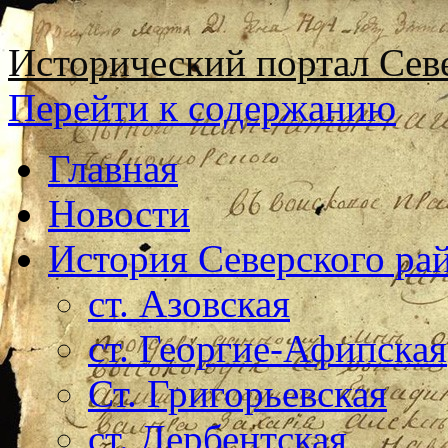
Исторический портал Сев
Перейти к содержанию
Главная
Новости
История Северского ра
ст. Азовская
ст. Георгие-Афипская
Ст. Григорьевская
ст. Дербентская