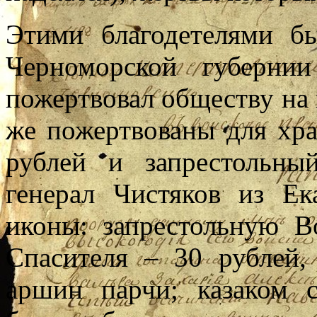
Этими благодетелями бы
Черноморской губерни
пожертвовал обществу на 
же пожертвованы для хр
рублей и запрестольны
генерал Чистяков из Ек
иконы: запрестольную В
Спасителя – 30 рублей,
аршин парчи; казаком