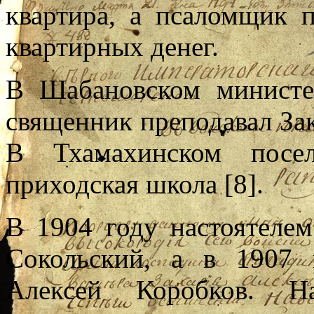
квартира, а псаломщик 
квартирных денег.
В Шабановском министе
священник преподавал Зак
В Тхамахинском посел
приходская школа [8].
В 1904 году настоятеле
Сокольский, а в 1907 
Алексей Коробков. Н