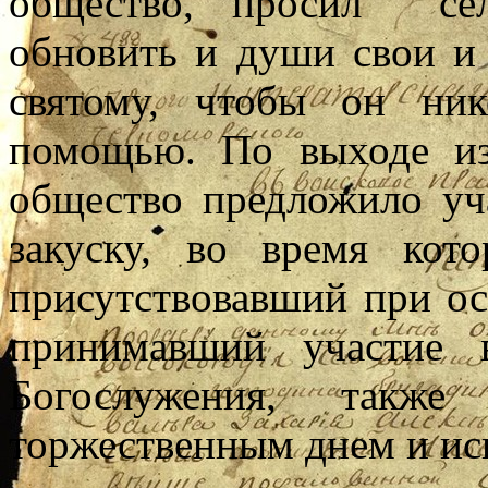
общество, просил сел
обновить и души свои и
святому, чтобы он ни
помощью. По выходе из
общество предложило уч
закуску, во время кот
присутствовавший при о
принимавший участие 
Богослужения, также
торжественным днем и ис