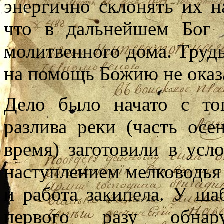
энергично склонять их на
что в дальнейшем Бог 
молитвенного дома. Труды
на помощь Божию не оказ
Дело было начато с то
разлива реки (часть осе
время) заготовили в усл
наступлением мелководья 
и работа закипела. У ша
первого разу обнар