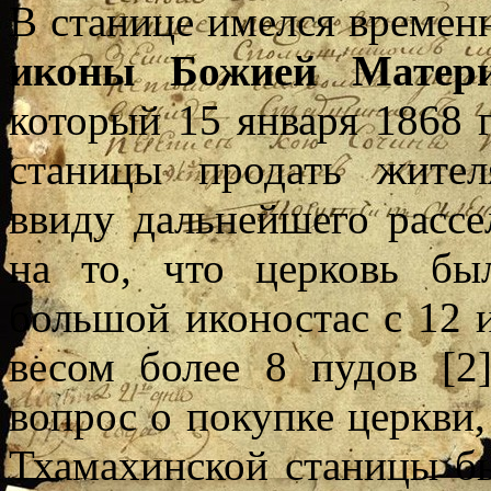
В станице имелся време
иконы Божией Матери
который 15 января 1868 
станицы продать жит
ввиду дальнейшего рассе
на то, что церковь бы
большой иконостас с 12 
весом более 8 пудов [2
вопрос о покупке церкви,
Тхамахинской станицы б