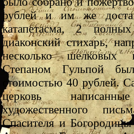
было собрано и пожертво
рублей и им же доста
катапетасма, 2 полных
диаконский стихарь, нап
несколько шелковых 
Степаном Гульпой был
стоимостью 40 рублей. С
церковь написанн
художественного пис
Спасителя и Богородицы