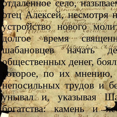
отдаленное село, называ
отец Алексей, несмотря н
устройство нового мол
долгое время священн
шабановцев начать д
общественных денег, бояли
которое, по их мнению,
непосильных трудов и бе
унывал и, указывая Ш
богатства: камень и л