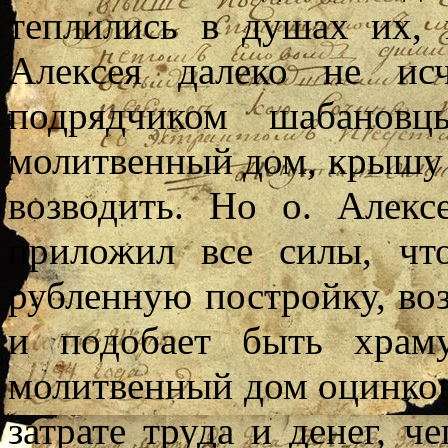
теплились в душах их,
Алексея далеко не ис
подрядчиком шабановц
молитвенный дом, крышу 
возводить. Но о. Алекс
приложил все силы, чт
рубленную постройку, воз
и подобает быть храм
молитвенный дом оцинков
затрате труда и денег, ч