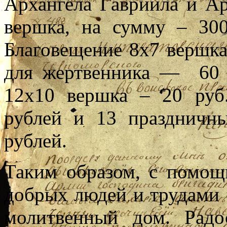
Архангела Гавриила и А
вершка, на сумму – 30
Благовещение 8х7 вершка
для жертвенника — 60 
12х10 вершка – 20 руб.
рублей и 13 празднич
рублей.
Таким образом, с помощ
добрых людей и трудами 
молитвенный дом. Радо