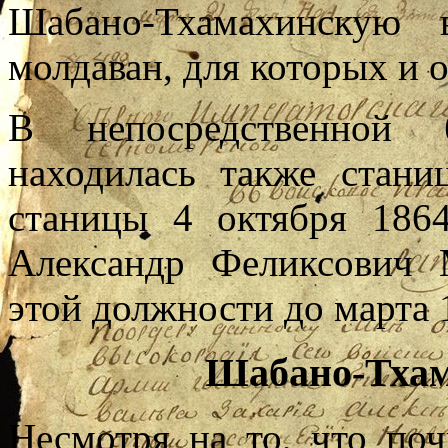
Шабано-Тхамахинскую 
молдаван, для которых и 
В непосредственной 
находилась также стани
станицы 4 октября 186
Александр Феликсович 
этой должности до марта 1
Шабано-Тхам
Несмотря на то, что поч