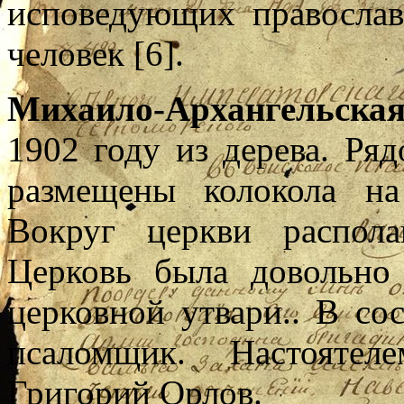
исповедующих правосла
человек [6].
Михаило-Архангельска
1902 году из дерева. Р
размещены колокола на
Вокруг церкви распола
Церковь была довольно
церковной утвари.. В со
псаломщик. Настояте
Григорий Орлов.