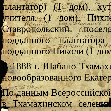
плантатор) (1 дом), х
учителя, (1 дом), Пихл
Ставропольский посе
подданного плантатора
подданного Николи (1 дом)
В 1888 г. Шабано-Тхамах
новообразованного Екатер
По данным Всероссийской
в Тхамахинском селении