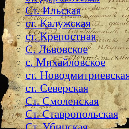
Ст. Ильская
ст. Калужская
ст. Крепостная
С. Львовское
с. Михайловское
ст. Новодмитриевска
ст. Северская
Ст. Смоленская
Ст. Ставропольская
Ст. Убинская