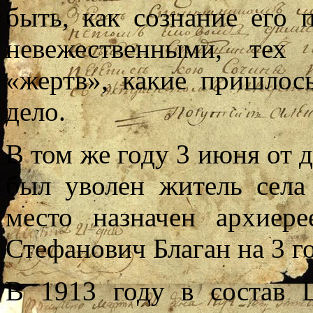
быть, как сознание его
невежественными, тех
«жертв», какие пришлос
дело.
В том же году 3 июня от 
был уволен житель села
место назначен архиер
Стефанович Благан на 3 го
В 1913 году в состав 