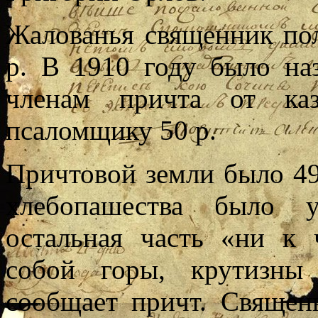
Жалованья священник пол
р. В 1910 году было на
членам причта от ка
псаломщику 50 р.
Причтовой земли было 49
хлебопашества было у
остальная часть «ни к 
собой горы, крутизн
сообщает причт. Священ