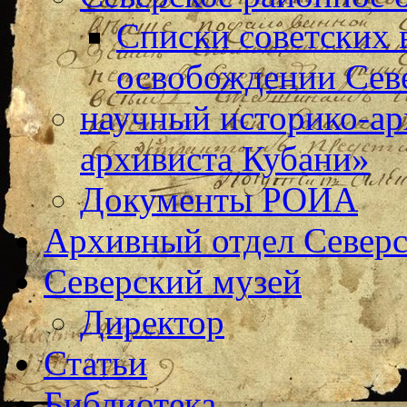
Списки советских 
освобождении Сев
научный историко-а
архивиста Кубани»
Документы РОИА
Архивный отдел Северс
Северский музей
Директор
Статьи
Библиотека