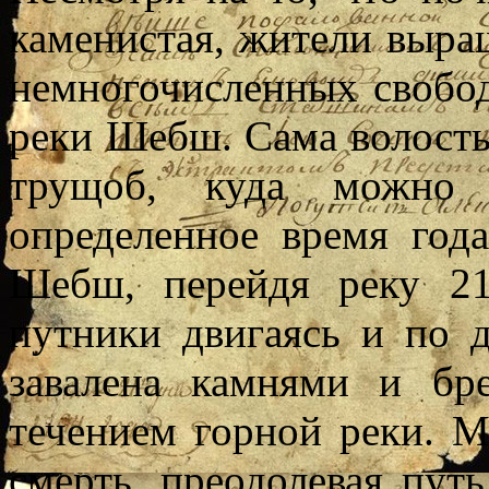
каменистая, жители выра
немногочисленных свобод
реки Шебш. Сама волость
трущоб, куда можно 
определенное время год
Шебш, перейдя реку 21
путники двигаясь и по д
завалена камнями и бр
течением горной реки. 
смерть, преодолевая путь