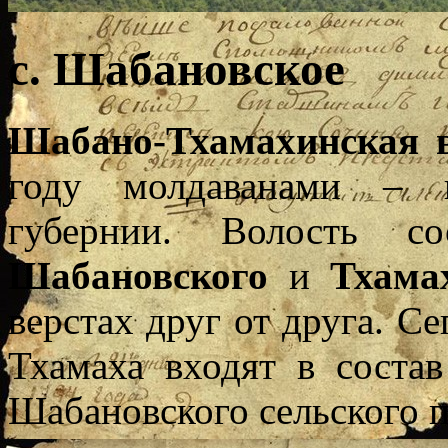
с. Шабановское
Шабано-Тхамахинская 
году молдаванами – в
губернии. Волость со
Шабановского
и
Тхама
верстах друг от друга. С
Тхамаха входят в соста
Шабановского сельского п