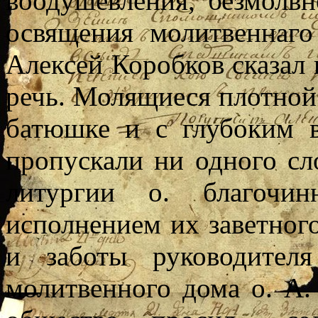
воодушевления, безмолвн
освящения молитвеннаг
Алексей Коробков сказал
речь. Молящиеся плотной
батюшке и с глубоким 
пропускали ни одного сл
литургии о. благочи
исполнением их заветного
и заботы руководител
молитвенного дома о. А.