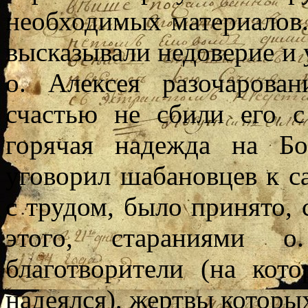
необходимых материалов.
высказывали недоверие и 
о. Алексея разочарова
счастью не сбили его с
горячая надежда на Б
уговорил шабановцев к с
с трудом, было принято, 
этого, стараниями 
благотворители (на кот
надеялся), жертвы которы