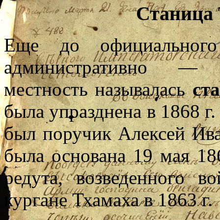
Станица 
Еще до официального
административно — т
местность называлась
ст
была упразднена в 1868 г.
был поручик Алексей Ива
была основана 19 мая 18
редута, возведенного в
кургане Тхамаха в 1863 г.