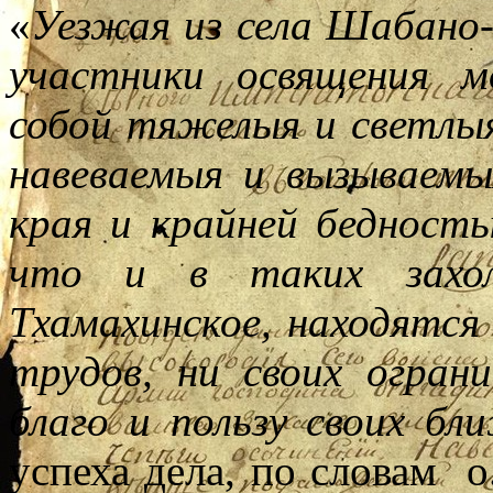
«
Уезжая из села Шабано
участники освящения м
собой тяжелыя и светлыя
навеваемыя и вызываем
края и крайней бедность
что и в таких захол
Тхамахинское, находятс
трудов, ни своих огран
благо и пользу своих б
успеха дела, по словам о