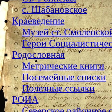
с. Шабановское
Краеведение
Музей ст. Смоленско
Герои Социалистичес
Родословная
Метрические книги
Посемейные списки
Полезные ссылки
РОИА
Северское районное