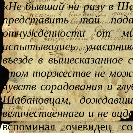
«
Не бывший ни разу в Ша
представить той пода
отчужденности от мир
испытывались участни
въезде в вышесказанное 
этом торжестве не мож
чувств сорадования и гл
Шабановцам, дождавши
величественнаго и не ви
вспоминал очевидец с