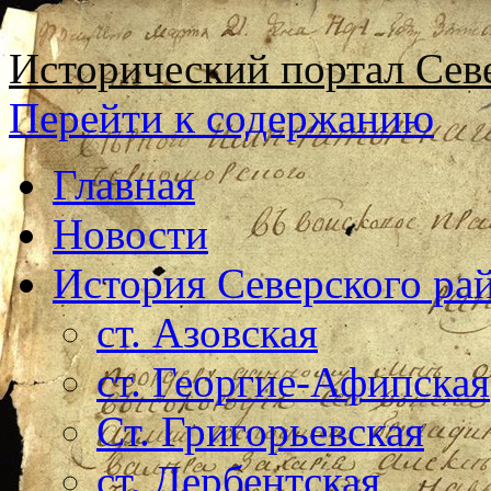
Исторический портал Сев
Перейти к содержанию
Главная
Новости
История Северского ра
ст. Азовская
ст. Георгие-Афипская
Ст. Григорьевская
ст. Дербентская