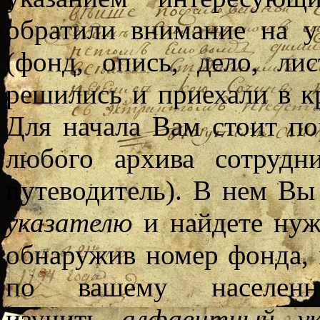
обратили внимание на у
(фонд, опись, дело, ли
решились и приехали в кр
Для начала Вам стоит по
любого архива сотрудн
путеводитель). В нем Вы
указателю
и найдете нуж
обнаружив номер фонда, 
по вашему населен
изучить
алфавитный ук