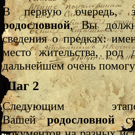
В первую очередь, з
родословной
, Вы должн
сведения о предках: име
место жительства, род 
дальнейшем очень помогу
Шаг 2
Следующим эт
Вашей
родословной
с
документов на разных ист