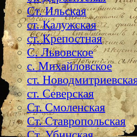
Ст. Ильская
ст. Калужская
ст. Крепостная
С. Львовское
с. Михайловское
ст. Новодмитриевска
ст. Северская
Ст. Смоленская
Ст. Ставропольская
Ст. Убинская