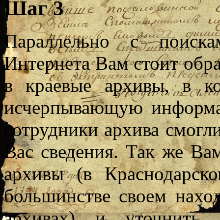
Шаг 3
Параллельно с поиска
Интернета Вам стоит обр
в краевые архивы, в 
исчерпывающую информа
сотрудники архива смогл
Вас сведения. Так же Ва
архивы (в Краснодарск
большинстве своем нахо
архивах) и уточнить 