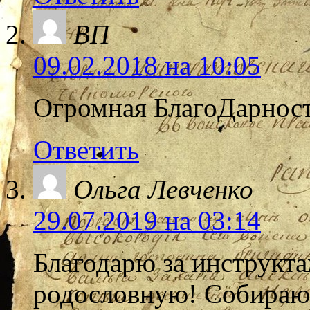
ВП
09.02.2018 на 10:05
Огромная БлагоДарност
Ответить
Ольга Левченко
29.07.2019 на 03:14
Благодарю за инструкта
родословную! Собираю 