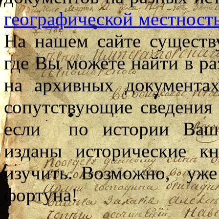
географической местност
На нашем сайте существ
где Вы можете найти в р
на архивных документа
сопутствующие сведения 
если по истории Ваше
изданы исторические 
изучить. Возможно, уже
фортуна!