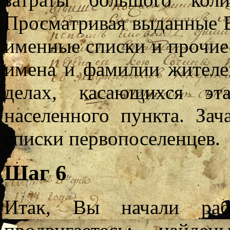
Просматривая выданные В
именные списки и прочие
имена и фамилии жителей
делах, касающихся эт
населенного пункта. За
списки первопоселенцев.
Шаг 6
Итак, Вы начали ра