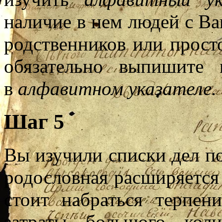
наличие в нем людей с В
родственников или прост
обязательно выпишите 
в
алфавитном указателе.
Шаг 5
Вы изучили списки дел 
родословная расширяется
стоит набраться терпен
затраты большого кол