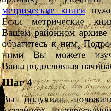
метрические книги
нужно
Если метрические кни
Вашем районном архиве 
обратитесь к ним. Подр
ними Вы можете из
Ваша
родословная начина
Шаг 4
Вы получили положит
указанием интересующ