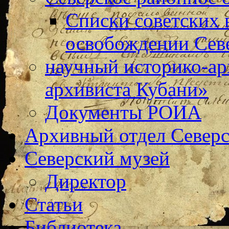
Списки советских 
освобождении Сев
научный историко-а
архивиста Кубани»
Документы РОИА
Архивный отдел Северс
Северский музей
Директор
Статьи
Библиотека