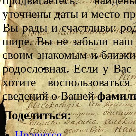
продвигаетесь: найде
уточнены даты и место п
Вы рады и счастливы: ро
шире. Вы не забыли наш 
своим знакомым и близки
родословная
.
Если у Вас 
хотите воспользоватьс
сведений о Вашей
фамил
Поделиться:
Нравится