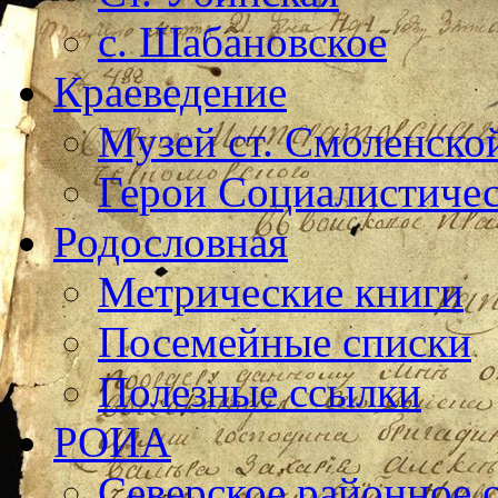
с. Шабановское
Краеведение
Музей ст. Смоленско
Герои Социалистичес
Родословная
Метрические книги
Посемейные списки
Полезные ссылки
РОИА
Северское районное