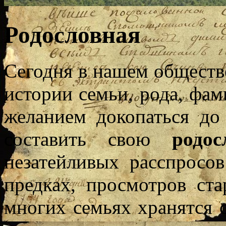
Родословная
Сегодня в нашем обществе
истории семьи, рода, фа
желанием докопаться до
составить свою
родос
незатейливых расспросо
предках, просмотров ст
многих семьях хранятся 