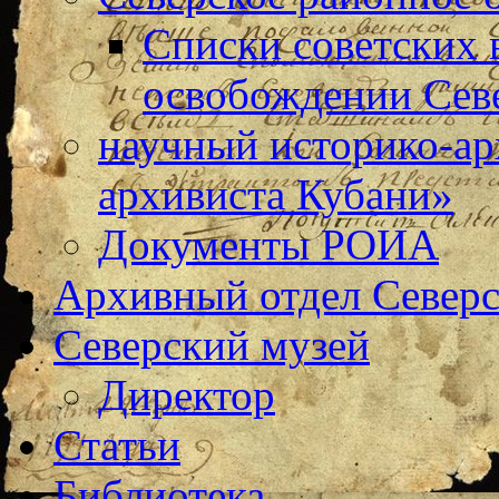
Списки советских 
освобождении Сев
научный историко-а
архивиста Кубани»
Документы РОИА
Архивный отдел Северс
Северский музей
Директор
Статьи
Библиотека