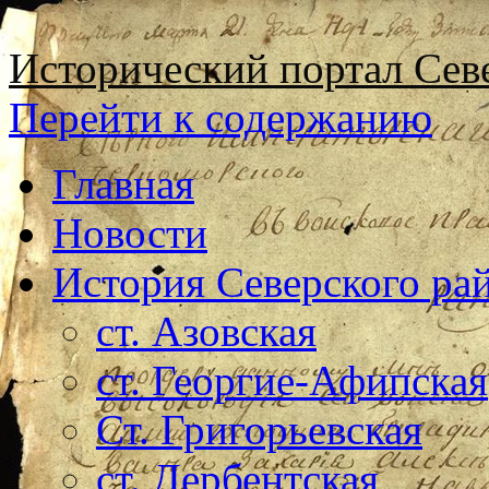
Исторический портал Сев
Перейти к содержанию
Главная
Новости
История Северского ра
ст. Азовская
ст. Георгие-Афипская
Ст. Григорьевская
ст. Дербентская