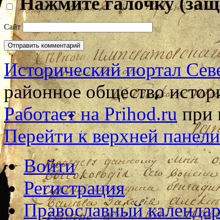
Нажмите галочку (защ
Сайт
Исторический портал Сев
районное общество истор
Работает на Prihod.ru
при 
Перейти к верхней панели
Войти
Регистрация
Православный календар