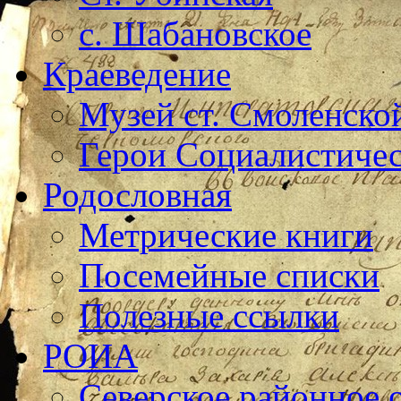
с. Шабановское
Краеведение
Музей ст. Смоленско
Герои Социалистичес
Родословная
Метрические книги
Посемейные списки
Полезные ссылки
РОИА
Северское районное