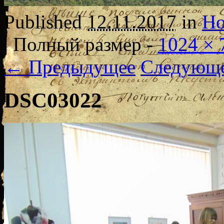
Published
12.11.2017
in
Но
|
Полный размер -
1024 × 
← Предыдущее
Следующ
DSC03022