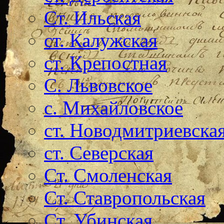
Ст. Ильская
ст. Калужская
ст. Крепостная
С. Львовское
с. Михайловское
ст. Новодмитриевска
ст. Северская
Ст. Смоленская
Ст. Ставропольская
Ст. Убинская