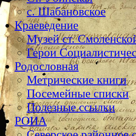
с. Шабановское
Краеведение
Музей ст. Смоленско
Герои Социалистичес
Родословная
Метрические книги
Посемейные списки
Полезные ссылки
РОИА
Северское районное