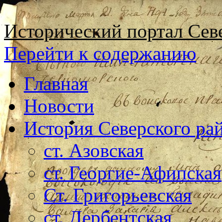
Исторический портал Сев
Перейти к содержанию
Главная
Новости
История Северского ра
ст. Азовская
ст. Георгие-Афипская
Ст. Григорьевская
ст. Дербентская