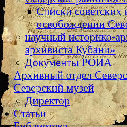
Списки советских 
освобождении Сев
научный историко-а
архивиста Кубани»
Документы РОИА
Архивный отдел Северс
Северский музей
Директор
Статьи
Библиотека