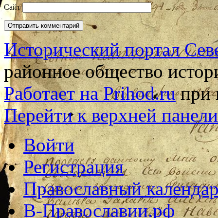
Сайт
Исторический портал Сев
районное общество истор
Работает на Prihod.ru
при 
Перейти к верхней панели
Войти
Регистрация
Православный календар
В-Православии.рф