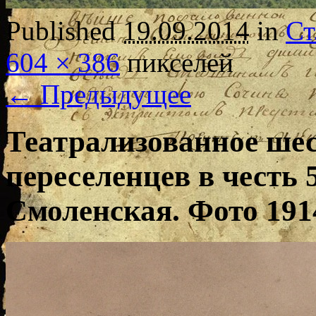
Published
19.09.2014
in
Ст
604 × 386
пикселей
← Предыдущее
Театрализованное шес
переселенцев в честь 
Смоленская. Фото 1914