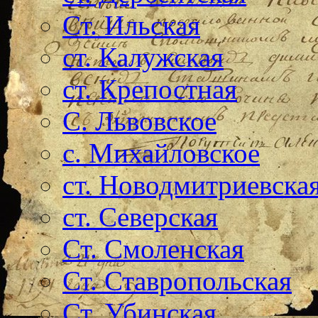
Ст. Ильская
ст. Калужская
ст. Крепостная
С. Львовское
с. Михайловское
ст. Новодмитриевска
ст. Северская
Ст. Смоленская
Ст. Ставропольская
Ст. Убинская