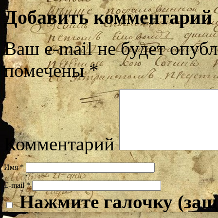
Добавить комментарий
Ваш e-mail не будет опубл
помечены
*
Комментарий
Имя
*
E-mail
*
Нажмите галочку (защ