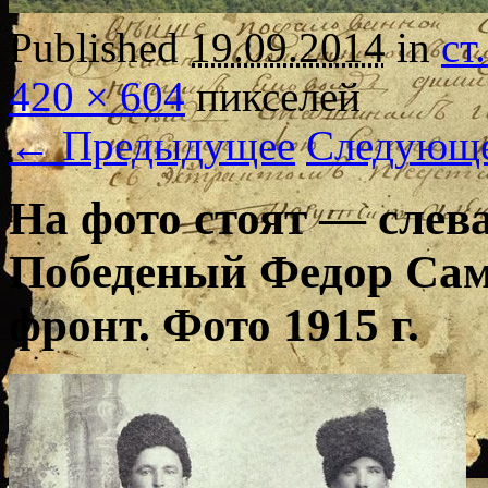
Published
19.09.2014
in
ст
420 × 604
пикселей
← Предыдущее
Следующ
На фото стоят — слева
Победеный Федор Сам
фронт. Фото 1915 г.