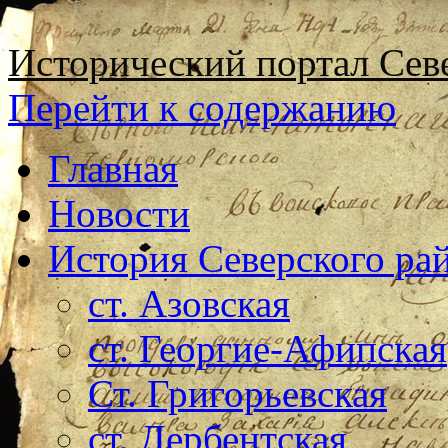
Исторический портал Сев
Перейти к содержанию
Главная
Новости
История Северского ра
ст. Азовская
ст. Георгие-Афипская
Ст. Григорьевская
ст. Дербентская