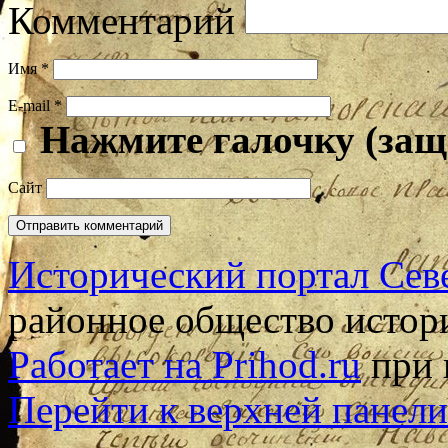
Комментарий
Имя
*
E-mail
*
Нажмите галочку (защ
Сайт
Исторический портал Сев
районное общество истор
Работает на Prihod.ru
при 
Перейти к верхней панели