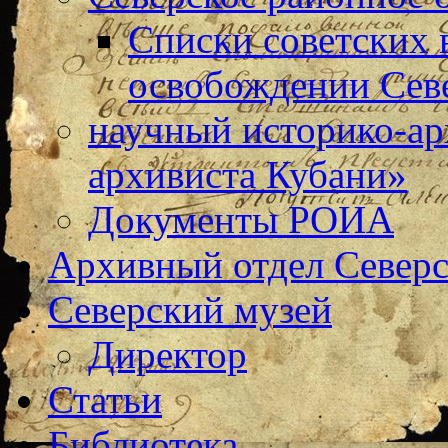
Списки советских 
освобождении Сев
научный историко-а
архивиста Кубани»
Документы РОИА
Архивный отдел Северс
Северский музей
Директор
Статьи
Библиотека