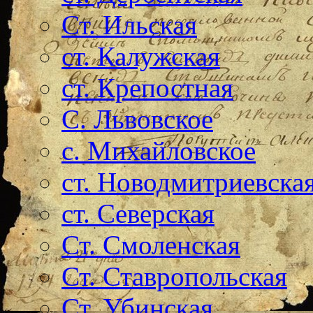
Ст. Ильская
ст. Калужская
ст. Крепостная
С. Львовское
с. Михайловское
ст. Новодмитриевска
ст. Северская
Ст. Смоленская
Ст. Ставропольская
Ст. Убинская