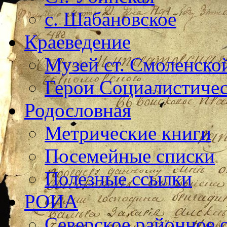
с. Шабановское
Краеведение
Музей ст. Смоленско
Герои Социалистичес
Родословная
Метрические книги
Посемейные списки
Полезные ссылки
РОИА
Северское районное