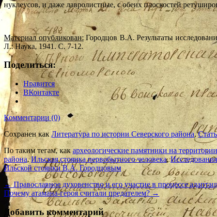
нуклеусов, и даже лавролистные, с обеих плоскостей ретушир
Материал опубликован:
Городцов В.А. Результаты исследовани
Л.: Наука, 1941. С. 7-12.
Поделиться:
Нравится
ВКонтакте
Комментарии (0)
Сохранен как
Литература по истории Северского района
,
Стат
По таким тегам, как
археологические памятники на территории
района
,
Ильская стоянка первобытного человека
,
Исследования
Ильской стоянки В.А. Городцовым
←
Православное духовенство и его участие в процессе адаптаци
Почему атамана-героя считали предателем?
→
Добавить комментарий