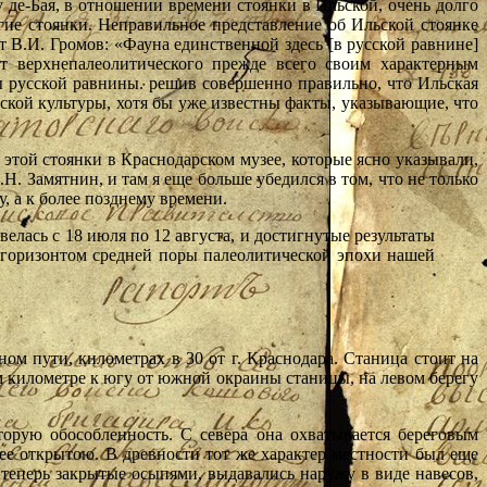
де-Бая, в отношении времени стоянки в Ильской, очень долго
гие стоянки. Неправильное представление об Ильской стоянке
 В.И. Громов: «Фауна единственной здесь [в русской равнине]
т верхнепалеолитического прежде всего своим характерным
ы русской равнины. решив совершенно правильно, что Ильская
рской культуры, хотя бы уже известны факты, указывающие, что
 этой стоянки в Краснодарском музее, которые ясно указывали,
Н. Замятнин, и там я еще больше убедился в том, что не только
, а к более позднему времени.
велась с 18 июля по 12 августа, и достигнутые результаты
м горизонтом средней поры палеолитической эпохи нашей
м пути, километрах в 30 от г. Краснодара. Станица стоит на
ом километре к югу от южной окраины станицы, на левом берегу
торую обособленность. С севера она охватывается береговым
лее открытою. В древности тот же характер местности был еще
 теперь закрытые осыпями, выдавались наружу в виде навесов,