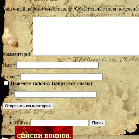
Ваш e-mail не будет опубликован.
Обязательные поля помечен
Комментарий
Имя
*
E-mail
*
Нажмите галочку (защита от спама)
Сайт
Найти: