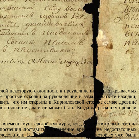
телей некоторую склонность к преувеличению дат открываемых
 простые осколки за руководящие и замалчивать те находки,
шить, что им открыты в Кирилловской стоянке самые древние
в стоянке нет, да и не может быть. Когда же раскопку провели
 времени мустьерской культуры, когда в действительности она
 поспешил поставить определение времени на недостаточных
ледователи (И.Т. Савенков и др.), в руках которых уже были