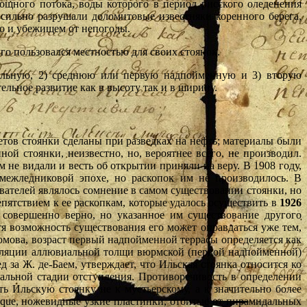
мощного потока, воды которого в период рисского оледенения
сильно разрушали доломитовые известняки коренного берега,
но и убежищем от непогоды.
го пользовался местностью для своих стоянок.
иальную, 2) среднюю или первую надпойменную и 3) вторую
ьное развитие как в высоту так и в ширину.
етов стоянки сделаны при разведках на нефть; материалы были
й стоянки, неизвестно, но, вероятнее всего, не производил.
не видали и весть об открытии приняли на веру. В 1908 году,
 межледниковой эпохе, но раскопок им не производилось. В
ователей являлось сомнение в самом существовании стоянки, но
епятствием к ее раскопкам, которые удалось осуществить в
1926
 совершенно верно, но указанное им существование другого
я возможность существования его может оправдаться уже тем,
мова, возраст первый надпойменной террасы определяется как
муляции аллювиальной толщи вюрмской (первой надпойменной)
 за Ж. де-Баем, утверждает, что Ильская стоянка относится ко
чальной стадии отступления. Противоречивость в определении
ь Ильскую стоянку не к мустьерскому, а к значительно более
busque, ножевидные узкие пластинки, отбитые от пирамидальных