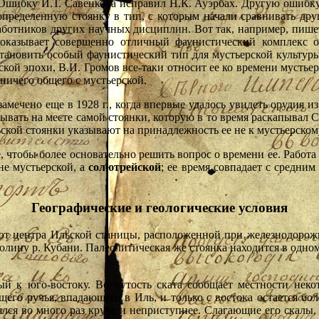
Ошибку И.Т. Савенкова исправил Н.К. Ауэрбах. Другую ошибку 
 определенную стоянку в тип, с которым начали сравнивать дру
работников других научных дисциплин. Вот так, например, пишет
оказывает совершенно отличный фаунистический комплекс о
становить особый фаунистический тип для мустьерской культур
кой эпохи, В.И. Громов все-таки относит ее ко времени мустье
ничего общего с мустьерской.
ечено еще в 1928 г., когда впервые удалось увидеть орудия из
ывать на месте самой стоянки, которую в то время раскапывал С.
ской стоянки указывают на принадлежность ее не к мустьерскому
, чтобы более основательно решить вопрос о времени ее. Работа 
не мустьерской, а
солютрейской
; ее время совпадает с средни
Географические и геологические условия
 от центра Ильской станицы, расположенной при железнодорожно
долину р. Кубани. Палеолитическая же стоянка находится в одн
ый к юго-востоку. Вогнутость ската сообщает местности неко
щего ручья, впадающего в Иль, и только с востока остается бо
лялся во много раз круче и неприступнее. Слагающие его скалы,