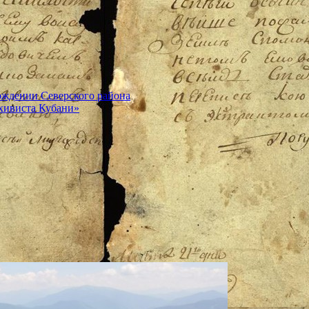
ождении Северского района
хивиста Кубани»