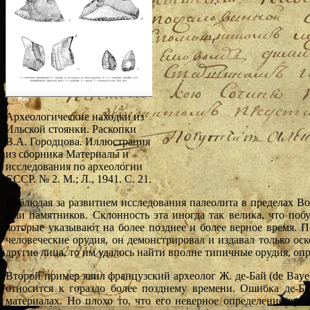
Археологические находки из
Ильской стоянки. Раскопки
В.А. Городцова. Иллюстрация
из сборника Материалы и
исследования по археологии
СССР. № 2. М.; Л., 1941. С. 21.
Наблюдая за развитием исследования палеолита в пределах В
ими памятников. Склонность эта иногда так велика, что по
которые указывают на более позднее и более верное время.
человеческие орудия, он демонстрировал и издавал только оск
другие лица, то им удалось найти вполне типичные орудия, оп
Второй пример явил французский археолог Ж. де-Бай (de Baye
относится к гораздо более позднему времени. Ошибка де-Б
материалах. Но плохо то, что его неверное определение вре