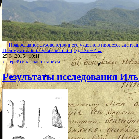
←
Православное духовенство и его участие в процессе адаптаци
Почему атамана-героя считали предателем?
→
25.04.2015 · 10:11
↓
Перейти к коменнтариям
Результаты исследования Иль