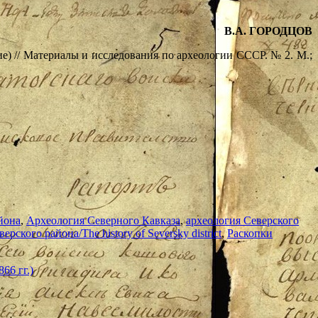
В.А. ГОРОДЦОВ
е) // Материалы и исследования по археологии СССР. № 2. М.;
йона
,
Археология Северного Кавказа
,
археология Северского
ерского района/The history of Seversky district
,
Раскопки
66 гг.)