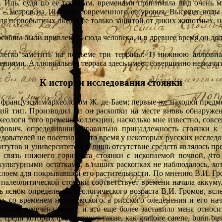
. Иль, судя по ее террасам, временами принимала вид очень 
я – метров на 10 выше современного ее уровня. Высокие воды 
для первобытных людей не только защитой от диких животных, 
обны были привлекать сюда человека, и в древнее время он дол
 легко заметить на подъеме три террасы: 1) нижнюю аллюв
ями. Аллювиальная терраса здесь имеет совершенно незначител
К истории исследования стоянки
м французским археологом Ж. де-Баем; первые же находки предм
ий тип. Производил ли он раскопки на месте вновь обнаруженно
ологи того времени коллекции, насколько мне известно, совсем 
штафович, определивший правильно принадлежность стоянки к
дователей не посетил. В это время у некоторых русских исслед
итутов и университетов, и лишь отсутствие средств являлось пр
связь нижнего горизонта стоянки с ископаемой почвой, что
культурными остатками, в наших раскопках не наблюдалось, хот
слоем для покрывавшей его растительности. По мнению В.И. Гро
е палеолитической стоянки соответствует времени начала акку
 ясном определении геологического возраста В.И. Громов, вслед
ть со временем не вюрмского, а рисского оледенения и его на
, была замечена мною, и это еще более заставило меня относит
среди которых фигурируют такие, как grattoire carene, burin 