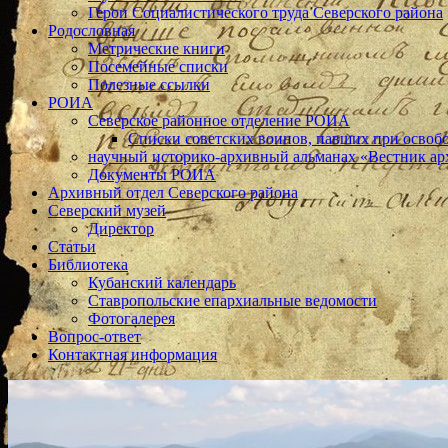
Герои Социалистического труда Северского района
Родословная
Метрические книги
Посемейные списки
Полезные ссылки
РОИА
Северское районное отделение РОИА
Списки советских воинов, павших при освоб
научный историко-архивный альманах «Вестник ар
Документы РОИА
Архивный отдел Северского района
Северский музей
Директор
Статьи
Библиотека
Кубанский календарь
Ставропольские епархиальные ведомости
Фотогалерея
Вопрос-ответ
Контактная информация