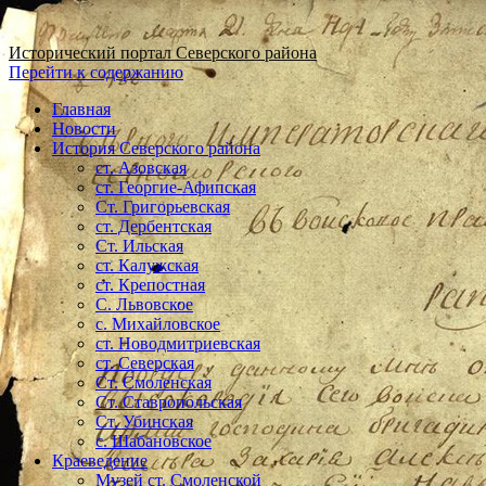
Исторический портал Северского района
Перейти к содержанию
Главная
Новости
История Северского района
ст. Азовская
ст. Георгие-Афипская
Ст. Григорьевская
ст. Дербентская
Ст. Ильская
ст. Калужская
ст. Крепостная
С. Львовское
с. Михайловское
ст. Новодмитриевская
ст. Северская
Ст. Смоленская
Ст. Ставропольская
Ст. Убинская
с. Шабановское
Краеведение
Музей ст. Смоленской