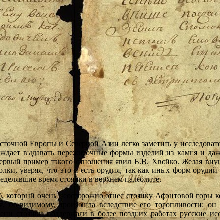
осточной Европы и Северной Азии легко заметить у исследова
буждает выдавать пережиточные формы изделий из камня и даже
 Первый пример такого отношения явил В.В. Хвойко. Желая вну
олки, уверяя, что это и есть орудия, так как иных форм орудий 
ределявшие время стоянки в верхнем палеолите.
), который очень неосторожно отнес стоянку Афонтовой горы ко
ая, по-видимому, произошла вследствие его торопливости: он
мени стоянки поддержали в более поздних работах русские исс