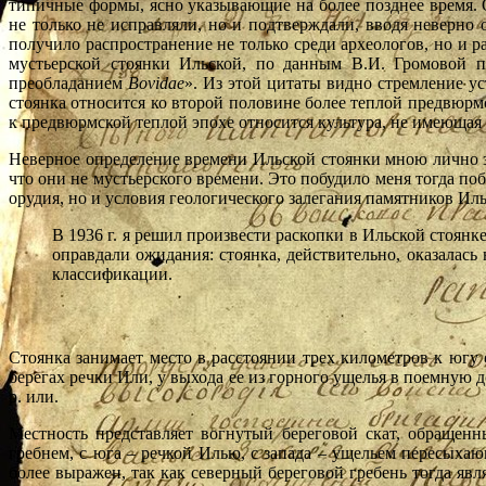
типичные формы, ясно указывающие на более позднее время. 
не только не исправляли, но и подтверждали, вводя неверно
получило распространение не только среди археологов, но и 
мустьерской стоянки Ильской, по данным В.И. Громовой п
преобладанием
Bovidae
». Из этой цитаты видно стремление у
стоянка относится ко второй половине более теплой предвюрмс
к предвюрмской теплой эпохе относится культура, не имеющая 
Неверное определение времени Ильской стоянки мною лично зам
что они не мустьерского времени. Это побудило меня тогда поб
орудия, но и условия геологического залегания памятников Иль
В 1936 г. я решил произвести раскопки в Ильской стоянке
оправдали ожидания: стоянка, действительно, оказалась 
классификации.
Стоянка занимает место в расстоянии трех километров к югу
берегах речки Или, у выхода ее из горного ущелья в поемную 
р. или.
Местность представляет вогнутый береговой скат, обращенн
гребнем, с юга – речкой Илью, с запада – ущельем пересыхаю
более выражен, так как северный береговой гребень тогда яв