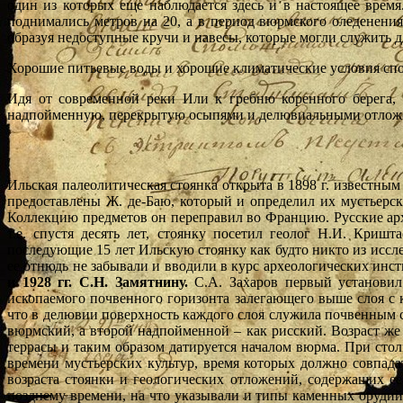
один из которых еще наблюдается здесь и в настоящее время
поднимались метров на 20, а в период вюрмского оледенени
образуя недоступные кручи и навесы, которые могли служить 
Хорошие питьевые воды и хорошие климатические условия спос
Идя от современной реки Или к гребню коренного берега,
надпойменную, перекрытую осыпями и делювиальными отложени
Ильская палеолитическая стоянка открыта в 1898 г. известны
предоставлены Ж. де-Баю, который и определил их мустьерск
Коллекцию предметов он переправил во Францию. Русские архе
т.е. спустя десять лет, стоянку посетил геолог Н.И. Кри
последующие 15 лет Ильскую стоянку как будто никто из иссле
ее отнюдь не забывали и вводили в курс археологических инст
и 1928 гг. С.Н. Замятнину.
С.А. Захаров первый установил 
ископаемого почвенного горизонта залегающего выше слоя с 
что в делювии поверхность каждого слоя служила почвенным 
вюрмский, а второй надпойменной – как рисский. Возраст ж
террасы и таким образом датируется началом вюрма. При столь
времени мустьерских культур, время которых должно совпада
возраста стоянки и геологических отложений, содержащих ее
позднему времени, на что указывали и типы каменных орудий, 