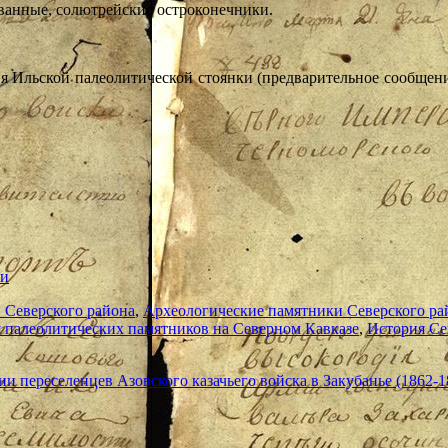
ованные, солютрейские остроконечники.
я Ильской палеолитической стоянки (предварительное сообщени
ьи
 Северского района
,
Археологические памятники Северского ра
 палеолитических памятников на Северном Кавказе
,
История Сев
и переселенцев Азовского казачьего войска в Закубанье (1862-18